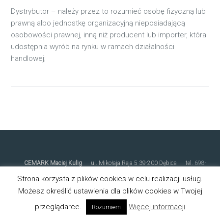
Dystrybutor – należy przez to rozumieć osobę fizyczną lub
prawną albo jednostkę organizacyjną nieposiadającą
osobowości prawnej, inną niż producent lub importer, która
udostępnia wyrób na rynku w ramach działalności
handlowej;
CEMARK Maciej Kulig
ul. Mikołaja Reja 5 39-200 Dębica tel.
698-
810-212
biuro@cemark.pl
Polityka prywatności
Ostatnia
Strona korzysta z plików cookies w celu realizacji usług.
aktualizacja: 21.01.2026
Możesz określić ustawienia dla plików cookies w Twojej
przeglądarce.
Więcej informacji
Rozumiem