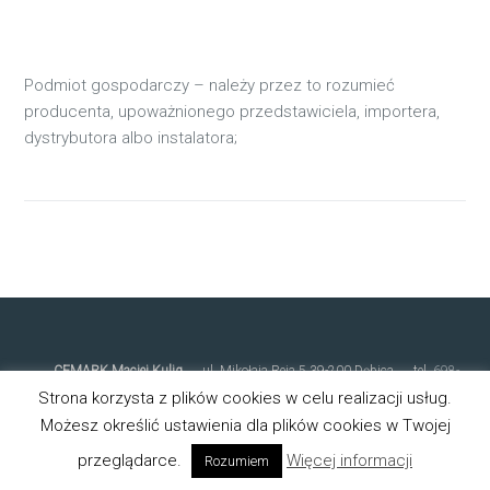
Podmiot gospodarczy – należy przez to rozumieć
producenta, upoważnionego przedstawiciela, importera,
dystrybutora albo instalatora;
CEMARK Maciej Kulig
ul. Mikołaja Reja 5 39-200 Dębica tel.
698-
810-212
biuro@cemark.pl
Polityka prywatności
Ostatnia
Strona korzysta z plików cookies w celu realizacji usług.
aktualizacja: 21.01.2026
Możesz określić ustawienia dla plików cookies w Twojej
przeglądarce.
Więcej informacji
Rozumiem