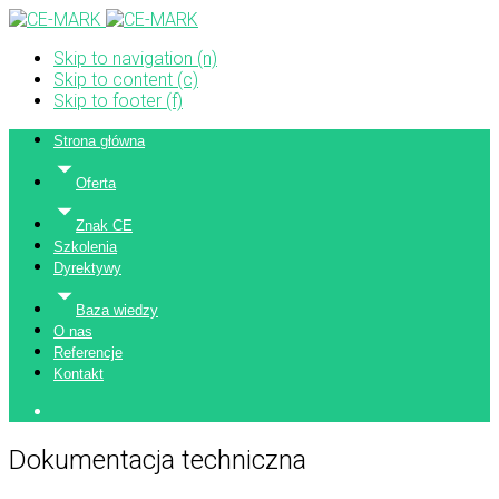
Skip to navigation (n)
Skip to content (c)
Skip to footer (f)
Strona główna
Oferta
Znak CE
Szkolenia
Dyrektywy
Baza wiedzy
O nas
Referencje
Kontakt
Dokumentacja techniczna